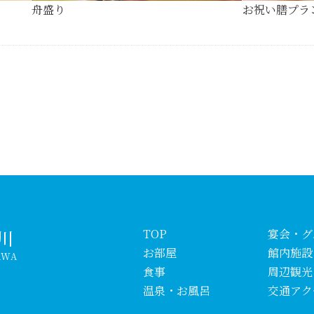
舟盛り
お祝い膳プラ
川
TOP
宴会・グ
お部屋
館内施設
AWA
食事
周辺観光
温泉・お風呂
交通アク