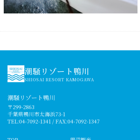
潮騒リゾート鴨川
SHIOSAI RESORT KAMOGAWA
潮騒リゾート鴨川
〒299-2863
千葉県鴨川市太海浜73-1
TEL:
04-7092-1341
/ FAX:04-7092-1347
TOP
周辺観光